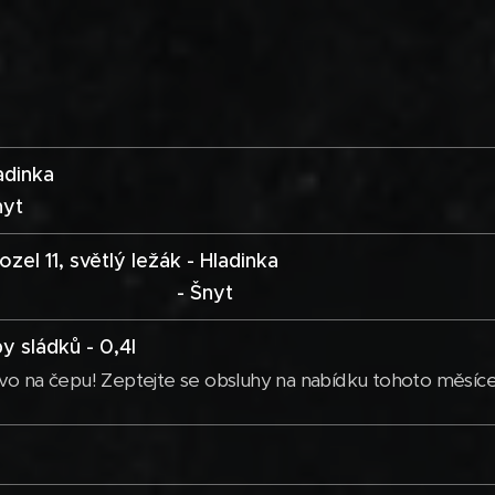
ladinka
t
el 11, světlý ležák - Hladinka
Šnyt
by sládků - 0,4l
vo na čepu! Zeptejte se obsluhy na nabídku tohoto měsíc