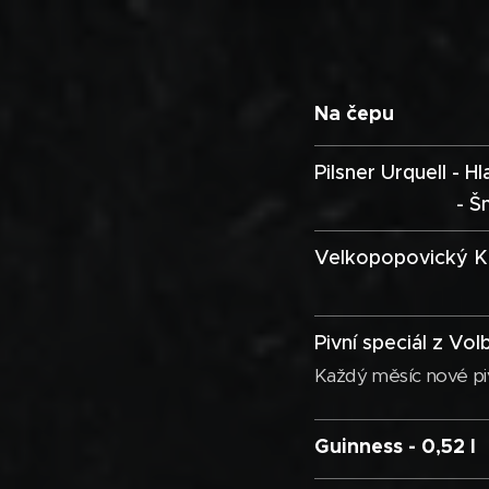
Na čepu
Pilsner Urquell - H
- Šny
Velkopopovický Koz
- 
Pivní speciál z Vol
Každý měsíc nové pi
Guinness - 0,52 l