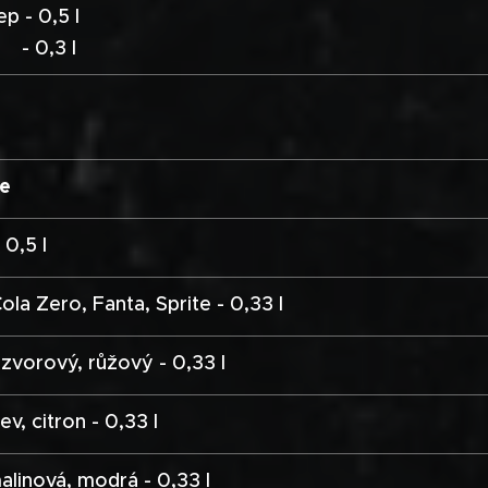
p - 0,5 l
3 l
je
a - 0,5 l
la Zero, Fanta, Sprite - 0,33 l
ázvorový, růžový - 0,33 l
v, citron - 0,33 l
linová, modrá - 0,33 l