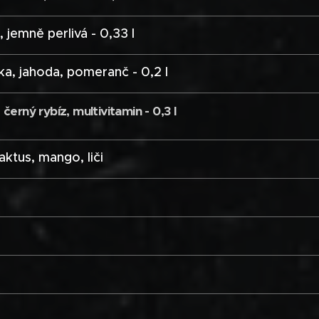
, jemně perlivá - 0,33 l
ška, jahoda, pomeranč - 0,2 l
černý rybíz, multivitamin - 0,3 l
aktus, mango, liči