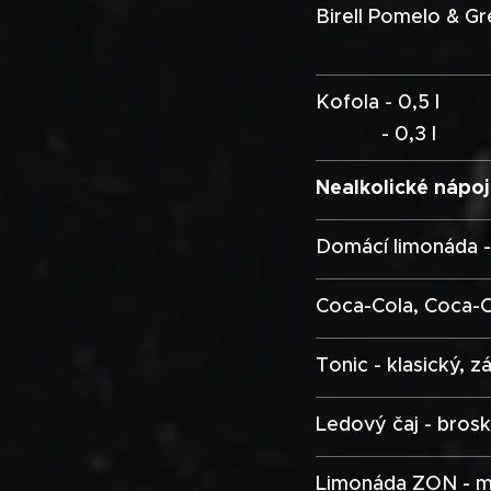
Birell Pomelo & Gre
- 0,
Kofola - 0,5 l
- 0,3 l
Nealkolické nápo
Domácí limonád
Coca-Cola, Coca-Co
Tonic - klasický, z
Ledový čaj - broske
Limonáda ZON - ma