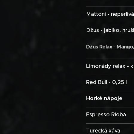
Mattoni - neperlivá
Džus - jablko, hru
Džus Relax - Mango, 
Limonády relax - k
Red Bull - 0,25 l
Horké nápoje
Espresso Rioba
Turecká káva